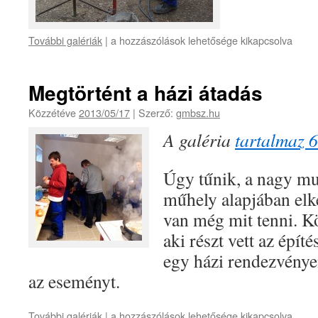
További galériák
|
a hozzászólások lehetősége kikapcsolva
Megtörtént a házi átadás
Közzétéve
2013/05/17
|
Szerző:
gmbsz.hu
A galéria
tartalmaz 6
Úgy tűnik, a nagy mu
műhely alapjában elk
van még mit tenni. 
aki részt vett az épí
egy házi rendezvénye
az eseményt.
További galériák
|
a hozzászólások lehetősége kikapcsolva