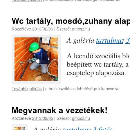
Wc tartály, mosdó,zuhany ala
Közzétéve
2013/02/06
|
Szerző:
gmbsz.hu
A galéria
tartalmaz 3
A leendő szociális bl
beépített wc tartály,
csaptelep alapozása.
További galériák
|
a hozzászólások lehetősége kikapcsolva
Megvannak a vezetékek!
Közzétéve
2013/02/05
|
Szerző:
gmbsz.hu
A galéria
tartalmaz 3 fotót
.