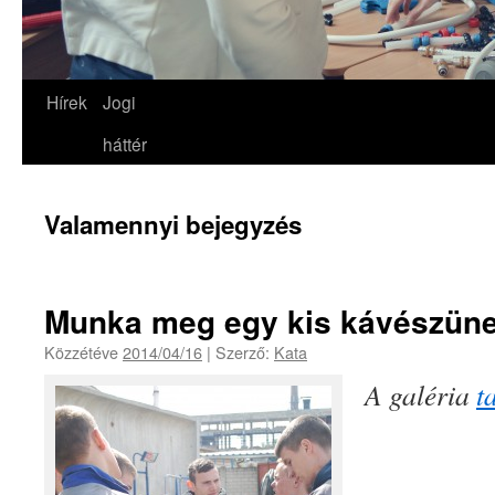
Hírek
Jogi
háttér
Valamennyi bejegyzés
Munka meg egy kis kávészüne
Közzétéve
2014/04/16
|
Szerző:
Kata
A galéria
t