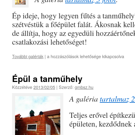
Ép ideje, hogy legyen fűtés a tanműhelyb
szétvéstük a főépület falát. Ákosnak kell
de állítja, hogy az egyedüli hozzáértőne
csatlakozási lehetőséget!
További galériák
|
a hozzászólások lehetősége kikapcsolva
Épül a tanműhely
Közzétéve
2013/02/05
|
Szerző:
gmbsz.hu
A galéria
tartalmaz 2
Teljes erővel építkez
épületen, kezdődnek