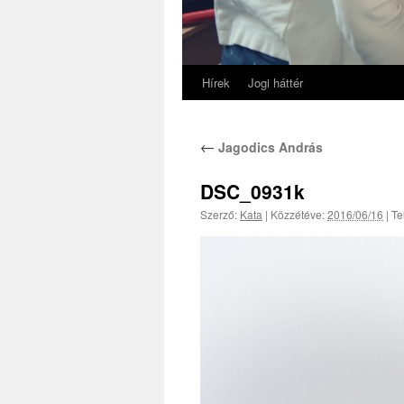
Hírek
Jogi háttér
←
Jagodics András
DSC_0931k
Szerző:
Kata
|
Közzétéve:
2016/06/16
|
Te