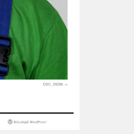
DSC_0928k
Köszönjük WordPress!