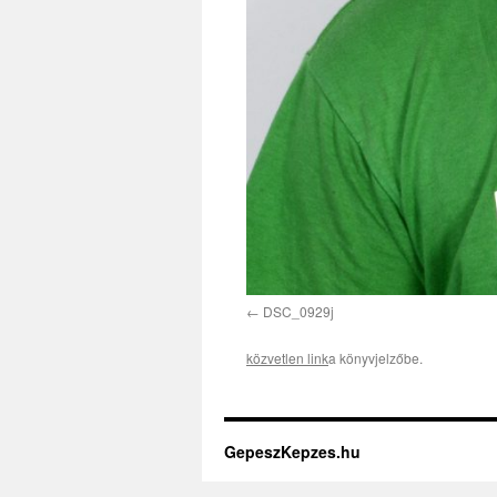
DSC_0929j
közvetlen link
a könyvjelzőbe.
GepeszKepzes.hu