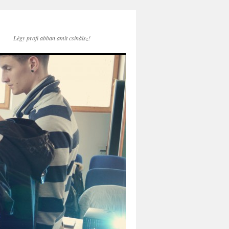
Légy profi abban amit csinálsz!