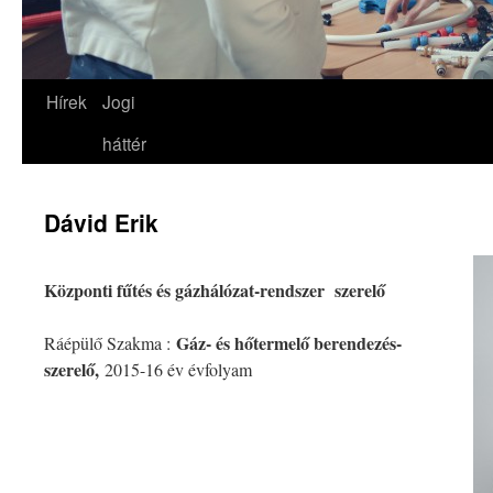
Hírek
Jogi
háttér
Dávid Erik
Központi fűtés és gázhálózat-rendszer szerelő
Gáz- és hőtermelő berendezés-
Ráépülő Szakma :
szerelő,
2015-16 év évfolyam