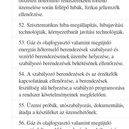
összetett hőtermelő rendszerekben történő
üzemelése során fellépő hibák, fizikai jellemzők
ellenőrzése.
52. Szisztematikus hiba-megállapítás, hibajavítási
technológiák, környezetbarát javítási technológiák.
53. Gáz és olajfogyasztó valamint megújuló
energiás hőtermelő berendezések szabályozó és
vezérlő berendezéseinek üzembe helyezése, a
szabályozó berendezések bekötésének ellenőrzése.
54. A szabályozó berendezések és az érzékelők
kapcsolatának ellenőrzése, a berendezések
feszültség alá helyezése,a szabályzó programozása
a rendszer követelményeinek megfelelően.
55. Üzemi próbák, utószabályozás, dokumentálás,
átadja a készüléket az üzemeltetőnek.
56. Gáz és olajfogyasztó valamint megújuló