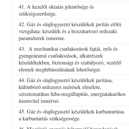
41. A kezelői oktatás jelentősége és
szükségszerűsége.
42. Gáz és olajfogyasztó készülékek javítás előtti
vizsgálata: készülék és a hozzátartozó műszaki
paraméterek ismerete.
43. A mechanikai csatlakozások fajtái, erős és
gyengeáramú csatlakozások, alkatrészek
készülékekben, biztonsági és szabályozó, vezérlő
elemek meghibásodásának lehetőségei.
44. Gáz és olajfogyasztó készülékek javítása,
különböző műszeres mérések elmélete,
szisztematikus hiba-megállapítás, energiatakarékos
üzemvitel ismérvei.
45. Gáz és olajfogyasztó készülékek karbantartása,
a karbantartás szükségessége.
46. Megújuló energiás hőtermelő berendezések