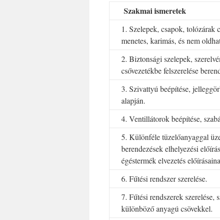
Szakmai ismeretek
1. Szelepek, csapok, tolózárak 
menetes, karimás, és nem oldhat
2. Biztonsági szelepek, szerelv
csővezetékbe felszerelése beren
3. Szivattyú beépítése, jelleggö
alapján.
4. Ventillátorok beépítése, szab
5. Különféle tüzelőanyaggal üz
berendezések elhelyezési előírás
égéstermék elvezetés előírásain
6. Fűtési rendszer szerelése.
7. Fűtési rendszerek szerelése, 
különböző anyagú csövekkel.