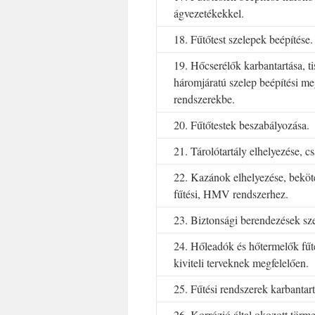
ágvezetékekkel.
18. Fűtőtest szelepek beépítése.
19. Hőcserélők karbantartása, ti
háromjáratú szelep beépítési meg
rendszerekbe.
20. Fűtőtestek beszabályozása.
21. Tárolótartály elhelyezése, cs
22. Kazánok elhelyezése, beköté
fűtési, HMV rendszerhez.
23. Biztonsági berendezések szer
24. Hőleadók és hőtermelők fűté
kiviteli terveknek megfelelően.
25. Fűtési rendszerek karbantart
26. Korrózió által okozott törme