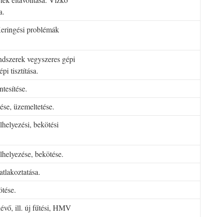
a.
Keringési problémák
rendszerek vegyszeres gépi
pi tisztítása.
tesítése.
ése, üzemeltetése.
lhelyezési, bekötési
elhelyezése, bekötése.
atlakoztatása.
ötése.
évő, ill. új fűtési, HMV