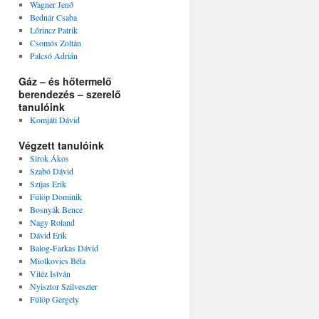
Wagner Jenő
Bednár Csaba
Lőrincz Patrik
Csomós Zoltán
Palcsó Adrián
Gáz – és hőtermelő
berendezés – szerelő
tanulóink
Komjáti Dávid
Végzett tanulóink
Sirok Ákos
Szabó Dávid
Szíjas Erik
Fülöp Dominik
Bosnyák Bence
Nagy Roland
Dávid Erik
Balog-Farkas Dávid
Miolkovics Béla
Vitéz István
Nyisztor Szilveszter
Fülöp Gergely