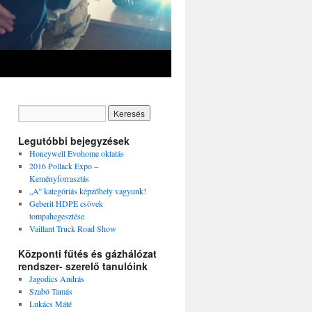
Legutóbbi bejegyzések
Honeywell Evohome oktatás
2016 Pollack Expo –
Keményforrasztás
„A” kategóriás képzőhely vagyunk!
Geberit HDPE csövek
tompahegesztése
Vaillant Truck Road Show
Központi fűtés és gázhálózat
rendszer- szerelő tanulóink
Jagodics András
Szabó Tamás
Lukács Máté