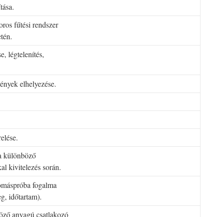
tása.
oros fűtési rendszer
tén.
e, légtelenítés,
vények elhelyezése.
elése.
sa különböző
l kivitelezés során.
yomáspróba fogalma
g, időtartam).
böző anyagú csatlakozó