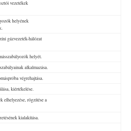
asztói vezetékek
lyozók helyének
k.
színi gázvezeték-hálózat
omásszabályozók helyét.
 szabályainak alkalmazása.
omáspróba végrehajtása.
ása, kiértékelése.
 elhelyezése, rögzítése a
etésének kialakítása.