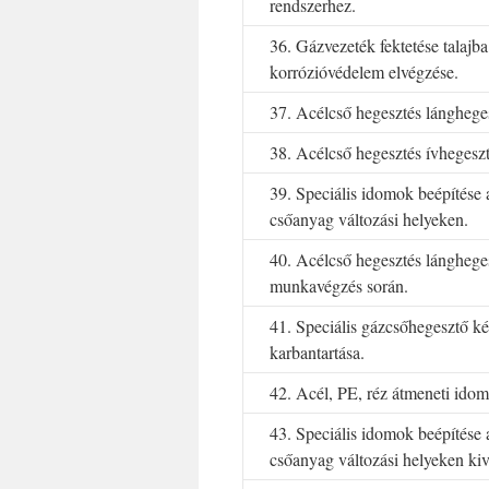
rendszerhez.
36. Gázvezeték fektetése talajba,
korrózióvédelem elvégzése.
37. Acélcső hegesztés lángheges
38. Acélcső hegesztés ívhegeszt
39. Speciális idomok beépítése
csőanyag változási helyeken.
40. Acélcső hegesztés lángheges
munkavégzés során.
41. Speciális gázcsőhegesztő k
karbantartása.
42. Acél, PE, réz átmeneti idom
43. Speciális idomok beépítése
csőanyag változási helyeken kivi