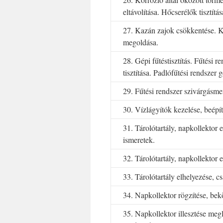
eltávolítása. Hőcserélők tisztítás
27. Kazán zajok csökkentése. 
megoldása.
28. Gépi fűtéstisztítás. Fűtési 
tisztítása. Padlófűtési rendszer gé
29. Fűtési rendszer szivárgásmen
30. Vízlágyítók kezelése, beépít
31. Tárolótartály, napkollektor e
ismeretek.
32. Tárolótartály, napkollektor 
33. Tárolótartály elhelyezése, cs
34. Napkollektor rögzítése, bek
35. Napkollektor illesztése megl