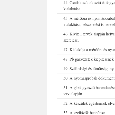
44. Csatlakozó, elosztó és fogy
kialakítása.
45. A mérőóra és nyomásszabá
kialakítása, felszerelési ismerete
46. Kiviteli tervek alapján hely
szerelése.
47. Kialakítja a mérőóra és ny
48. Pb gázvezeték kiépítésének
49. Szilárdsági és tömörségi ny
50. A nyomáspróbák dokumentál
51. A gázfogyasztó berendezések
terv alapján.
52. A készülék égéstermék elvez
53. A szellőzők beépítése.