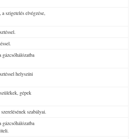
 a szigetelés elvégzése,
ztéssel.
éssel.
 a gázcsőhálózatba
ztéssel helyszíni
észülékek, gépek
 szerelésének szabályai.
 a gázcsőhálózatba
teli.