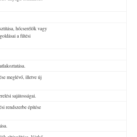
sztítása, hőcserélők vagy
oldásai a fűtési
atlakoztatása.
se meglévő, illetve új
elési sajátosságai.
si rendszerbe építése
ása.
lék eltávolítása. Vízkő