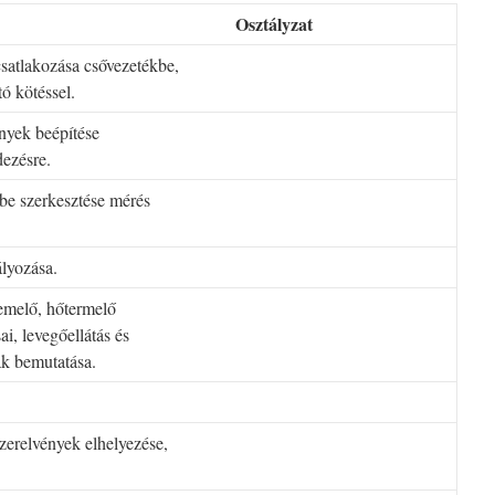
Osztályzat
csatlakozása csővezetékbe,
ó kötéssel.
ények beépítése
dezésre.
rbe szerkesztése mérés
ályozása.
emelő, hőtermelő
ai, levegőellátás és
ak bemutatása.
szerelvények elhelyezése,