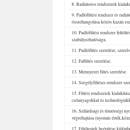
8. Radiátoros rendszerek kialakí
9. Padlófűtési rendszer és radiát
összehangolása közös kazán ese
10. Padlófűtési rendszer feltöltés
szabályozhatósága.
11. Padlófűtés szerelése, szerel
12. Falfűtés szerelése.
13. Mennyezet fűtés szerelése.
14. Szegélyfűtéses rendszer szer
15. Fűtési rendszerek kialakítá
csőanyagokkal és technológiákka
16. Szilárdsági és tömörségi n
végrehajtása (nyomás érték,köze
17. Fűtőtestek beépítése külön