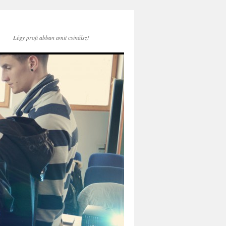
Légy profi abban amit csinálsz!