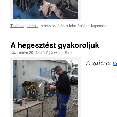
További galériák
|
a hozzászólások lehetősége kikapcsolva
A hegesztést gyakoroljuk
Közzétéve
2014/02/27
|
Szerző:
Kata
A galéria
t