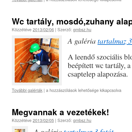
Wc tartály, mosdó,zuhany ala
Közzétéve
2013/02/06
|
Szerző:
gmbsz.hu
A galéria
tartalmaz 3
A leendő szociális bl
beépített wc tartály,
csaptelep alapozása.
További galériák
|
a hozzászólások lehetősége kikapcsolva
Megvannak a vezetékek!
Közzétéve
2013/02/05
|
Szerző:
gmbsz.hu
A galéria
tartalmaz 3 fotót
.