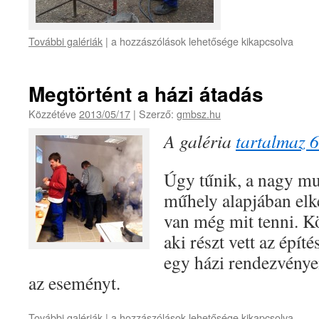
További galériák
|
a hozzászólások lehetősége kikapcsolva
Megtörtént a házi átadás
Közzétéve
2013/05/17
|
Szerző:
gmbsz.hu
A galéria
tartalmaz 6
Úgy tűnik, a nagy mu
műhely alapjában elk
van még mit tenni. 
aki részt vett az épí
egy házi rendezvénye
az eseményt.
További galériák
|
a hozzászólások lehetősége kikapcsolva