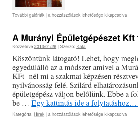
További galériák
|
a hozzászólások lehetősége kikapcsolva
A Murányi Épületgépészet Kft 
Közzétéve
2013/01/26
|
Szerző:
Kata
Köszöntünk látogató! Lehet, hogy megle
egyedülálló az a módszer amivel a Murá
KFt- nél mi a szakmai képzésen résztve
nyilvánosság felé. Szilárd elhatározásun
épületgépész váljon belőlünk. Ebbe a fo
be …
Egy kattintás ide a folytatáshoz…
Kategória:
Hírek
|
a hozzászólások lehetősége kikapcsolva