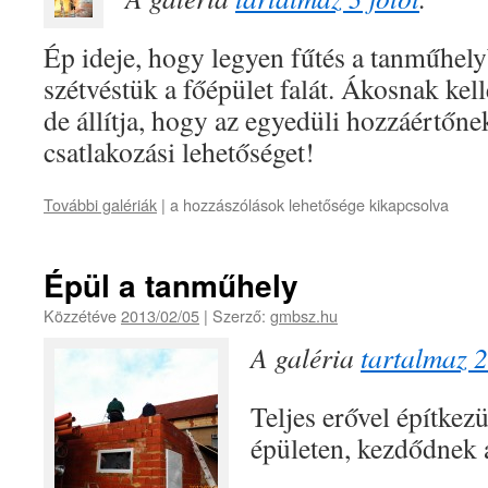
Ép ideje, hogy legyen fűtés a tanműhelyb
szétvéstük a főépület falát. Ákosnak kell
de állítja, hogy az egyedüli hozzáértőne
csatlakozási lehetőséget!
További galériák
|
a hozzászólások lehetősége kikapcsolva
Épül a tanműhely
Közzétéve
2013/02/05
|
Szerző:
gmbsz.hu
A galéria
tartalmaz 2
Teljes erővel építkez
épületen, kezdődnek