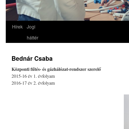
Hírek
Jogi
háttér
Bednár Csaba
Központi fűtés- és gázhálózat-rendszer
szerelő
2015-16 év 1. évfolyam
2016-17 év 2. évfolyam