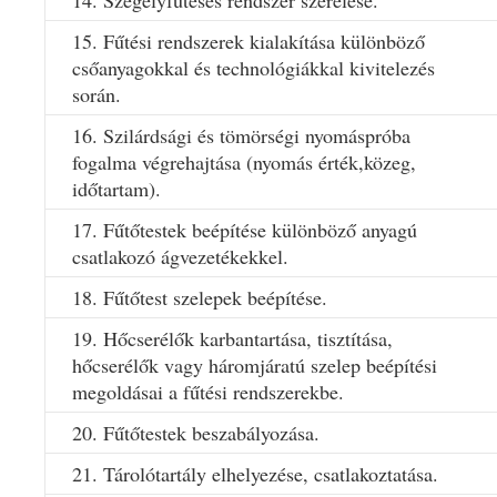
14. Szegélyfűtéses rendszer szerelése.
15. Fűtési rendszerek kialakítása különböző
csőanyagokkal és technológiákkal kivitelezés
során.
16. Szilárdsági és tömörségi nyomáspróba
fogalma végrehajtása (nyomás érték,közeg,
időtartam).
17. Fűtőtestek beépítése különböző anyagú
csatlakozó ágvezetékekkel.
18. Fűtőtest szelepek beépítése.
19. Hőcserélők karbantartása, tisztítása,
hőcserélők vagy háromjáratú szelep beépítési
megoldásai a fűtési rendszerekbe.
20. Fűtőtestek beszabályozása.
21. Tárolótartály elhelyezése, csatlakoztatása.