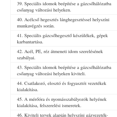
39. Speciális idomok beépítése a gázcsőhálózatba
csőanyag változási helyeken.
40. Acélcső hegesztés lánghegesztéssel helyszíni
munkavégzés során.
41. Speciális gázcsőhegesztő készülékek, gépek
karbantartása.
42. Acél, PE, réz átmeneti idom szerelésének
szabályai.
43. Speciális idomok beépítése a gázcsőhálózatba
csőanyag változási helyeken kiviteli.
44. Csatlakozó, elosztó és fogyasztói vezetékek
kialakítása.
45. A mérőóra és nyomásszabályozók helyének
kialakítása, felszerelési ismeretek.
46. Kiviteli tervek alapján helyszíni gázvezeték-