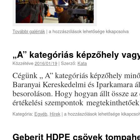
További galériák
|
a hozzászólások lehetősége kikapcsolva
„A” kategóriás képzőhely vag
Közzétéve
2016/01/19
|
Szerző:
Kata
Cégünk „ A” kategóriás képzőhely minős
Baranyai Kereskedelmi és Iparkamara ált
besoroláson. Hogy hogyan állt össze az
értékelési szempontok megtekinthetőek i
Kategória:
Egyéb
,
Hírek
|
a hozzászólások lehetősége kikapcsol
Geberit HDPE csövek tompah