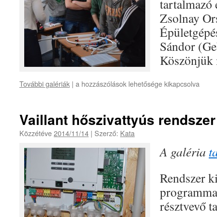
tartalmazó
Zsolnay Or
Épületgépés
Sándor (Ge
Köszönjük 
További galériák
|
a hozzászólások lehetősége kikapcsolva
Vaillant hőszivattyús rendsze
Közzétéve
2014/11/14
|
Szerző:
Kata
A galéria
t
Rendszer k
programmal
résztvevő 