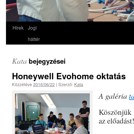
Hírek
Jogi
háttér
Kata
bejegyzései
Honeywell Evohome oktatás
Közzétéve
2016/06/22
|
Szerző:
Kata
A galéria
t
Köszönjük 
az előadást