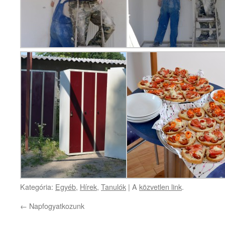
Kategória:
Egyéb
,
Hírek
,
Tanulók
| A
közvetlen link
.
←
Napfogyatkozunk