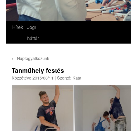
Hírek
Jogi
háttér
←
Napfogyatkozunk
Tanműhely festés
Közzétéve
2015/06/11
|
Szerző:
Kata