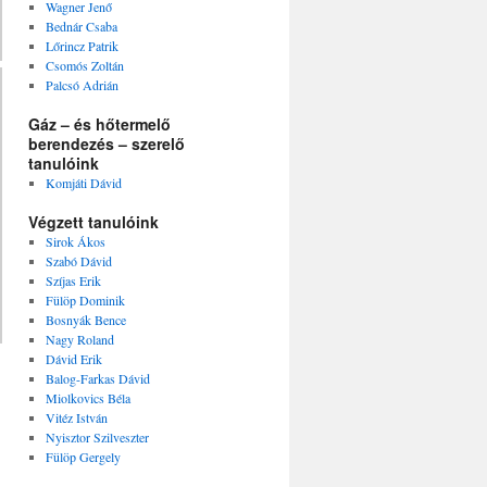
Wagner Jenő
Bednár Csaba
Lőrincz Patrik
Csomós Zoltán
Palcsó Adrián
Gáz – és hőtermelő
berendezés – szerelő
tanulóink
Komjáti Dávid
Végzett tanulóink
Sirok Ákos
Szabó Dávid
Szíjas Erik
Fülöp Dominik
Bosnyák Bence
Nagy Roland
Dávid Erik
Balog-Farkas Dávid
Miolkovics Béla
Vitéz István
Nyisztor Szilveszter
Fülöp Gergely