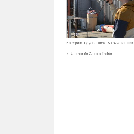
Kategória:
Egyéb
,
Hírek
| A
közvetlen link
.
←
Uponor és Gebo előadás