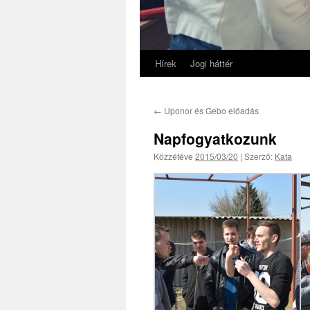
Hírek
Jogi háttér
←
Uponor és Gebo előadás
Napfogyatkozunk
Közzétéve
2015/03/20
|
Szerző:
Kata