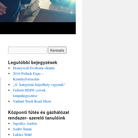
Legutóbbi bejegyzések
Honeywell Evohome oktatás
2016 Pollack Expo –
Keményforrasztás
„A” kategóriás képzőhely vagyunk!
Geberit HDPE csövek
tompahegesztése
Vaillant Truck Road Show
Központi fűtés és gázhálózat
rendszer- szerelő tanulóink
Jagodics András
Szabó Tamás
Lukács Máté