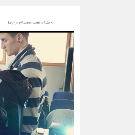
Légy profi abban amit csinálsz!