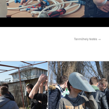
Tanműhely festés
→