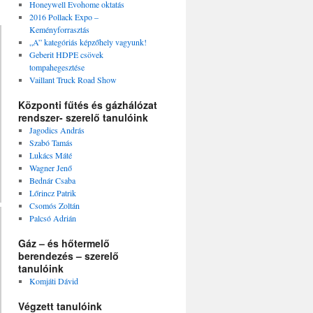
Honeywell Evohome oktatás
2016 Pollack Expo –
Keményforrasztás
„A” kategóriás képzőhely vagyunk!
Geberit HDPE csövek
tompahegesztése
Vaillant Truck Road Show
Központi fűtés és gázhálózat
rendszer- szerelő tanulóink
Jagodics András
Szabó Tamás
Lukács Máté
Wagner Jenő
Bednár Csaba
Lőrincz Patrik
Csomós Zoltán
Palcsó Adrián
Gáz – és hőtermelő
berendezés – szerelő
tanulóink
Komjáti Dávid
Végzett tanulóink