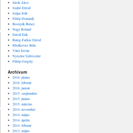
Sirok Ákos
Szabó Dávid
Szíjas Erik
Fülöp Dominik
Bosnyák Bence
Nagy Roland
Dávid Erik
Balog-Farkas Dávid
Miolkovics Béla
Vitéz István
Nyisztor Szilveszter
Fülöp Gergely
Archívum
2016. június
2016. február
2016. január
2015. szeptember
2015. június
2015. március
2014. november
2014. május
2014. április
2014. február
2013. május