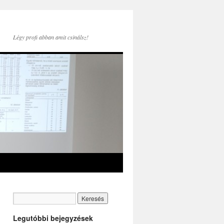
Légy profi abban amit csinálsz!
Legutóbbi bejegyzések