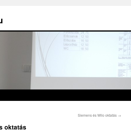
u
Siemens és Wilo oktatás
→
s oktatás