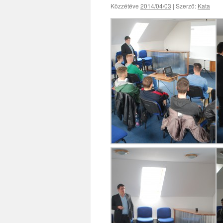
Közzétéve
2014/04/03
|
Szerző:
Kata