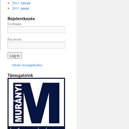
2013. február
2013. január
Bejelentkezés
Username
Password
Jelszó visszaigénylése
Támogatóink