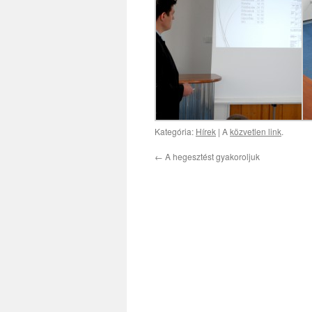
Kategória:
Hírek
| A
közvetlen link
.
←
A hegesztést gyakoroljuk