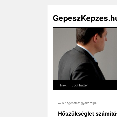
GepeszKepzes.h
Hírek
Jogi háttér
←
A hegesztést gyakoroljuk
Hőszükséglet számítá