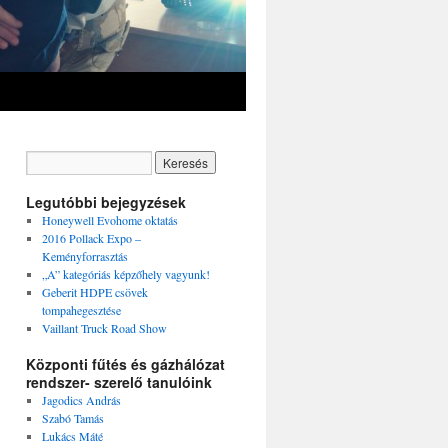
Legutóbbi bejegyzések
Honeywell Evohome oktatás
2016 Pollack Expo –
Keményforrasztás
„A” kategóriás képzőhely vagyunk!
Geberit HDPE csövek
tompahegesztése
Vaillant Truck Road Show
Központi fűtés és gázhálózat
rendszer- szerelő tanulóink
Jagodics András
Szabó Tamás
Lukács Máté