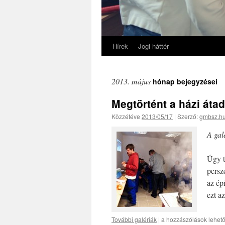
Hírek
Jogi háttér
2013. május
hónap bejegyzései
Megtörtént a házi áta
Közzétéve
2013/05/17
|
Szerző:
gmbsz.h
A gal
Úgy t
persz
az ép
ezt 
További galériák
|
a hozzászólások lehet