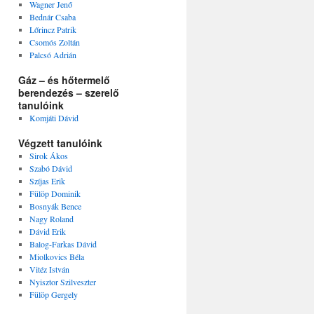
Wagner Jenő
Bednár Csaba
Lőrincz Patrik
Csomós Zoltán
Palcsó Adrián
Gáz – és hőtermelő
berendezés – szerelő
tanulóink
Komjáti Dávid
Végzett tanulóink
Sirok Ákos
Szabó Dávid
Szíjas Erik
Fülöp Dominik
Bosnyák Bence
Nagy Roland
Dávid Erik
Balog-Farkas Dávid
Miolkovics Béla
Vitéz István
Nyisztor Szilveszter
Fülöp Gergely