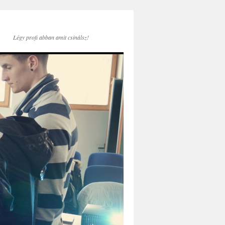
Légy profi abban amit csinálsz!