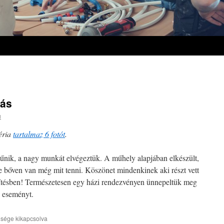
dás
u
éria
tartalmaz 6 fotót
.
űnik, a nagy munkát elvégeztük. A műhely alapjában elkészült,
e bőven van még mit tenni. Köszönet mindenkinek aki részt vett
ítésben! Természetesen egy házi rendezvényen ünnepeltük meg
az eseményt.
ősége kikapcsolva