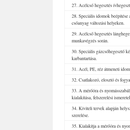
27. Acélcső hegesztés ívhegeszt
28. Speciális idomok beépítése
csőanyag változási helyeken.
29. Acélcső hegesztés lángheges
munkavégzés során.
30. Speciális gázcsőhegesztő k
karbantartása.
31. Acél, PE, réz átmeneti idom
32. Csatlakozó, elosztó és fogya
33. A mérőóra és nyomásszabá
kialakítása, felszerelési ismerete
34. Kiviteli tervek alapján hely
szerelése.
35. Kialakítja a mérőóra és ny