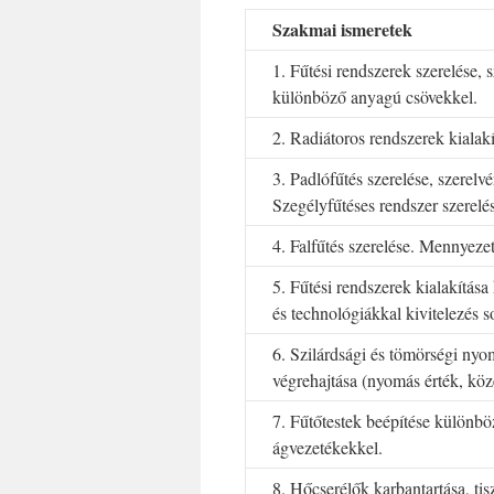
Szakmai ismeretek
1. Fűtési rendszerek szerelése, 
különböző anyagú csövekkel.
2. Radiátoros rendszerek kialakí
3. Padlófűtés szerelése, szerelv
Szegélyfűtéses rendszer szerelé
4. Falfűtés szerelése. Mennyezet
5. Fűtési rendszerek kialakítá
és technológiákkal kivitelezés s
6. Szilárdsági és tömörségi ny
végrehajtása (nyomás érték, köz
7. Fűtőtestek beépítése különb
ágvezetékekkel.
8. Hőcserélők karbantartása, tis