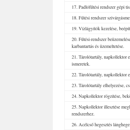
17. Padlófűtési rendszer gépi tis
18. Fűtési rendszer szivárgásmen
19. Vízlágyítók kezelése, beépít
20. Fűtési-rendszer beüzemelés
karbantartás és üzemeltetése.
21. Tárolótartály, napkollektor e
ismeretek.
22. Tárolótartály, napkollektor 
23. Tárolótartály elhelyezése, cs
24. Napkollektor rögzítése, bek
25. Napkollektor illesztése megl
rendszerhez.
26. Acélcső hegesztés lángheges