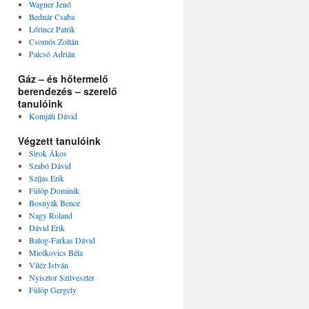
Wagner Jenő
Bednár Csaba
Lőrincz Patrik
Csomós Zoltán
Palcsó Adrián
Gáz – és hőtermelő
berendezés – szerelő
tanulóink
Komjáti Dávid
Végzett tanulóink
Sirok Ákos
Szabó Dávid
Szíjas Erik
Fülöp Dominik
Bosnyák Bence
Nagy Roland
Dávid Erik
Balog-Farkas Dávid
Miolkovics Béla
Vitéz István
Nyisztor Szilveszter
Fülöp Gergely