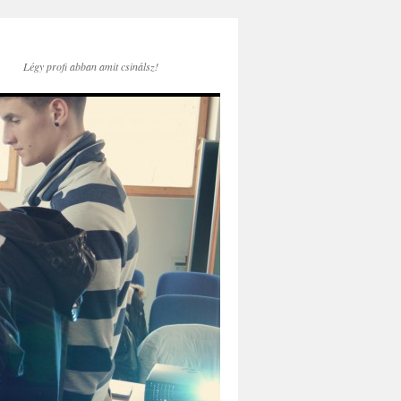
Légy profi abban amit csinálsz!