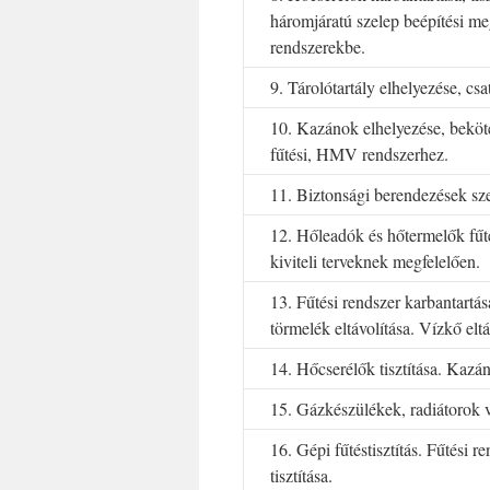
háromjáratú szelep beépítési meg
rendszerekbe.
9. Tárolótartály elhelyezése, csa
10. Kazánok elhelyezése, beköté
fűtési, HMV rendszerhez.
11. Biztonsági berendezések szer
12. Hőleadók és hőtermelők fűté
kiviteli terveknek megfelelően.
13. Fűtési rendszer karbantartás
törmelék eltávolítása. Vízkő eltá
14. Hőcserélők tisztítása. Kazá
15. Gázkészülékek, radiátorok 
16. Gépi fűtéstisztítás. Fűtési 
tisztítása.