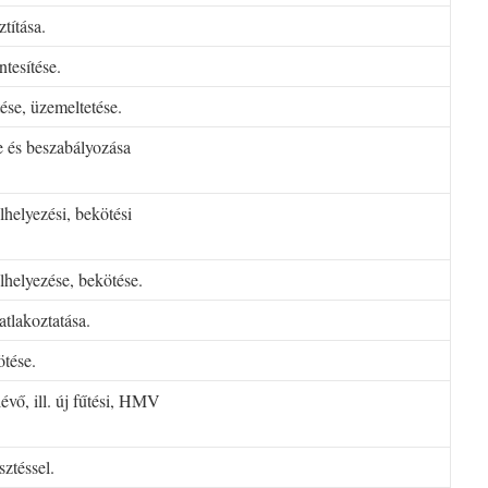
ztítása.
tesítése.
ése, üzemeltetése.
e és beszabályozása
lhelyezési, bekötési
elhelyezése, bekötése.
atlakoztatása.
ötése.
évő, ill. új fűtési, HMV
ztéssel.