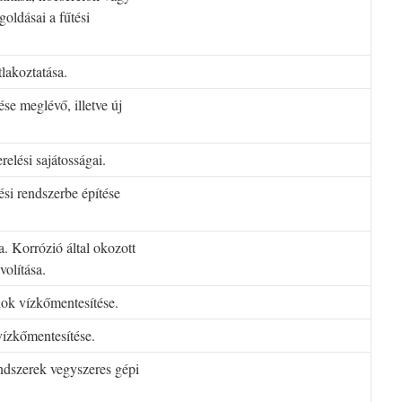
oldásai a fűtési
tlakoztatása.
se meglévő, illetve új
elési sajátosságai.
si rendszerbe építése
a. Korrózió által okozott
volítása.
nok vízkőmentesítése.
vízkőmentesítése.
rendszerek vegyszeres gépi