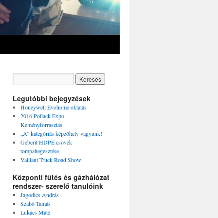
Legutóbbi bejegyzések
Honeywell Evohome oktatás
2016 Pollack Expo –
Keményforrasztás
„A” kategóriás képzőhely vagyunk!
Geberit HDPE csövek
tompahegesztése
Vaillant Truck Road Show
Központi fűtés és gázhálózat
rendszer- szerelő tanulóink
Jagodics András
Szabó Tamás
Lukács Máté