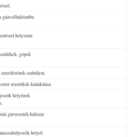
éssel.
 a gázcsőhálózatba
ztéssel helyszíni
észülékek, gépek
 szerelésének szabályai.
sztói vezetékek kialakítása.
lyozók helyének
k.
színi gázvezeték-hálózat
omásszabályozók helyét.