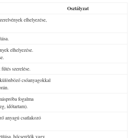
Osztályzat
szerelvények elhelyezése,
tása.
ények elhelyezése.
se.
 fűtés szerelése.
sa különböző csőanyagokkal
orán.
omáspróba fogalma
eg, időtartam).
öző anyagú csatlakozó
ztítása, hőcserélők vagy