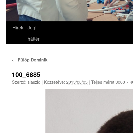
Hírek
Jogi
háttér
←
Fülöp Dominik
100_6885
Szerző:
slaszlo
|
Közzétéve:
2013/08/05
|
Teljes méret
3000 × 4