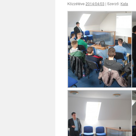
Közzétéve
2014/04/03
|
Szerző:
Kata