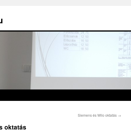
u
Siemens és Wilo oktatás
→
s oktatás