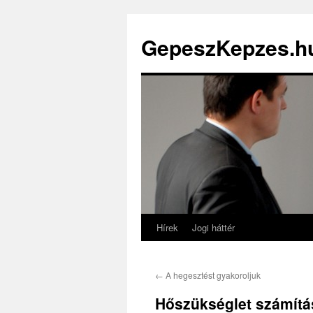
GepeszKepzes.h
Hírek
Jogi háttér
←
A hegesztést gyakoroljuk
Hőszükséglet számítá