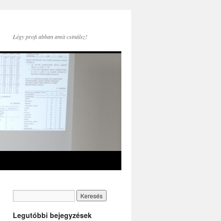
Légy profi abban amit csinálsz!
Legutóbbi bejegyzések