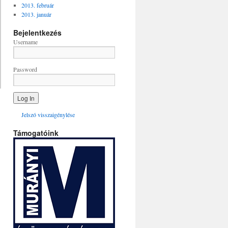
2013. február
2013. január
Bejelentkezés
Username
Password
Jelszó visszaigénylése
Támogatóink