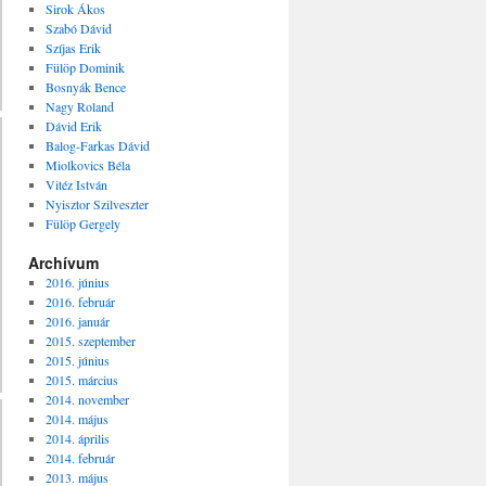
Sirok Ákos
Szabó Dávid
Szíjas Erik
Fülöp Dominik
Bosnyák Bence
Nagy Roland
Dávid Erik
Balog-Farkas Dávid
Miolkovics Béla
Vitéz István
Nyisztor Szilveszter
Fülöp Gergely
Archívum
2016. június
2016. február
2016. január
2015. szeptember
2015. június
2015. március
2014. november
2014. május
2014. április
2014. február
2013. május