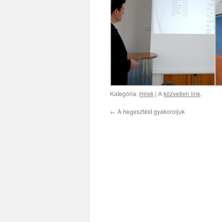
Kategória:
Hírek
| A
közvetlen link
.
←
A hegesztést gyakoroljuk