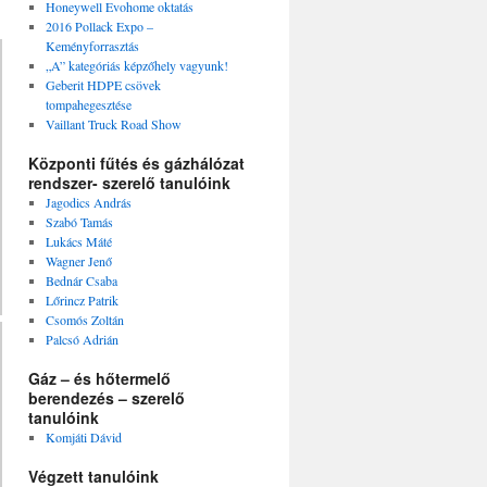
Honeywell Evohome oktatás
2016 Pollack Expo –
Keményforrasztás
„A” kategóriás képzőhely vagyunk!
Geberit HDPE csövek
tompahegesztése
Vaillant Truck Road Show
Központi fűtés és gázhálózat
rendszer- szerelő tanulóink
Jagodics András
Szabó Tamás
Lukács Máté
Wagner Jenő
Bednár Csaba
Lőrincz Patrik
Csomós Zoltán
Palcsó Adrián
Gáz – és hőtermelő
berendezés – szerelő
tanulóink
Komjáti Dávid
Végzett tanulóink