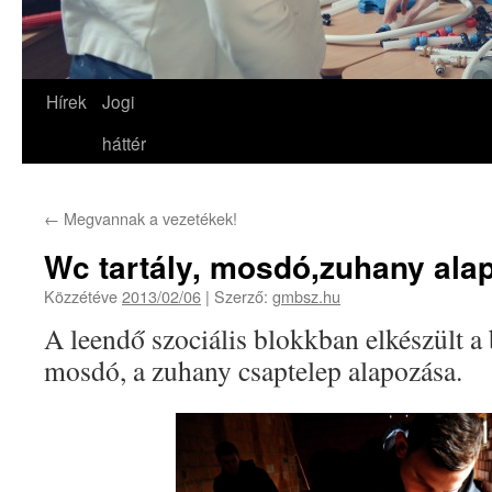
Hírek
Jogi
háttér
←
Megvannak a vezetékek!
Wc tartály, mosdó,zuhany ala
Közzétéve
2013/02/06
|
Szerző:
gmbsz.hu
A leendő szociális blokkban elkészült a b
mosdó, a zuhany csaptelep alapozása.